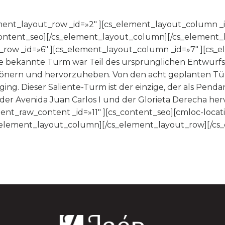
ement_layout_row _id=»2″ ][cs_element_layout_column _i
_content_seo][/cs_element_layout_column][/cs_element_
_row _id=»6″ ][cs_element_layout_column _id=»7″ ][cs_el
nte bekannte Turm war Teil des ursprünglichen Entwurfs
önern und hervorzuheben. Von den acht geplanten Tür
ing. Dieser Saliente-Turm ist der einzige, der als Pen
der Avenida Juan Carlos I und der Glorieta Derecha herv
ent_raw_content _id=»11″ ][cs_content_seo][cmloc-locat
_element_layout_column][/cs_element_layout_row][/cs_