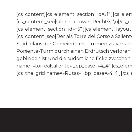
[cs_content][cs_element_section _id=»1″ ][cs_el
[cs_content_seo]Glorieta Tower Rechts\n\n[/cs
[cs_element_section _id=»5″ ][cs_element_layout
[cs_content_seo]Der als Torre del Corso a Salie
Stadtplans der Gemeinde mit Türmen zu versch
Poniente-Turm durch einen Erdrutsch verloren g
geblieben ist und die südöstliche Ecke zwischen 
name=»torrealsaliente» _bp_base=»4_4″][cs_elem
[cs_the_grid name=»Rutas» _bp_base=»4_4″][/cs