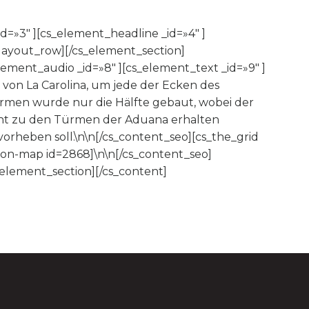
d=»3″ ][cs_element_headline _id=»4″ ]
layout_row][/cs_element_section]
ement_audio _id=»8″ ][cs_element_text _id=»9″ ]
 von La Carolina, um jede der Ecken des
men wurde nur die Hälfte gebaut, wobei der
dant zu den Türmen der Aduana erhalten
orheben soll.\n\n[/cs_content_seo][cs_the_grid
ion-map id=2868]\n\n[/cs_content_seo]
element_section][/cs_content]