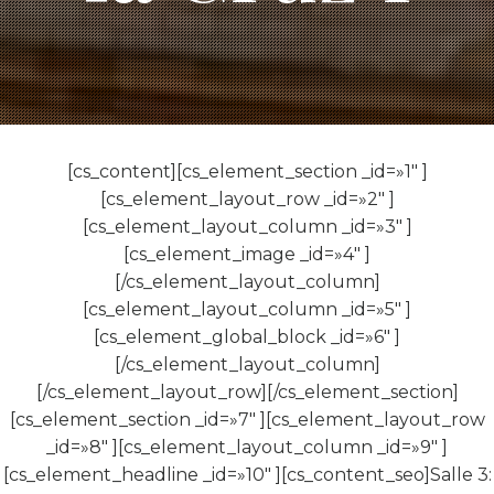
[cs_content][cs_element_section _id=»1″ ]
[cs_element_layout_row _id=»2″ ]
[cs_element_layout_column _id=»3″ ]
[cs_element_image _id=»4″ ]
[/cs_element_layout_column]
[cs_element_layout_column _id=»5″ ]
[cs_element_global_block _id=»6″ ]
[/cs_element_layout_column]
[/cs_element_layout_row][/cs_element_section]
[cs_element_section _id=»7″ ][cs_element_layout_row
_id=»8″ ][cs_element_layout_column _id=»9″ ]
[cs_element_headline _id=»10″ ][cs_content_seo]Salle 3: