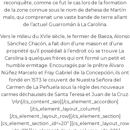
reconquête, comme ce fut le cas lors de la formation
de la zone connue sous le nom de dehesa de Martín
malo, qui comprenait une vaste bande de terre allant
de l’actuel Guarromán à La Carolina.
Vers le milieu du XVIe siècle, le fermier de Baeza, Alonso
Sánchez Chacón, a fait don d’une maison et d’une
propriété qu’il possédait à l’endroit où se trouve La
Carolina à quelques frères qui ont formé un petit et
humble ermitage. Encouragés par le prêtre Álvaro
Núñez Marcelo et Fray Gabriel de la Concepción, ils ont
fondé en 1573 le couvent de Nuestra Señora del
Carmen de La Peñuela sous la règle des nouveaux
carmes déchaussés de Santa Teresa et Juan de la Cruz.
\n\n[/cs_content_seo][/cs_element_accordion]
[/cs_element_layout_column]
[/cs_element_layout_row][/cs_element_section]
[cs_element_section _id=»20″ ][cs_element_layout_row