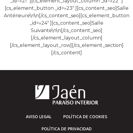
_id=»21″ ][cs_element_layout_column _id=»22″ ]
[cs_element_button _id=»23″ ][cs_content_seo]Salle
Antérieure\n\n[/cs_content_seo][cs_element_button
_id=»24″ ][cs_content_seo]Salle
Suivante\n\n[/cs_content_seo]
[/cs_element_layout_column]
[/cs_element_layout_row][/cs_element_section]
[/cs_content]
AVISO LEGAL
POLÍTICA DE COOKIES
POLÍTICA DE PRIVACIDAD