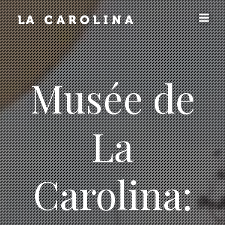
Saltar
al
contenido
Musée de
La
Carolina: