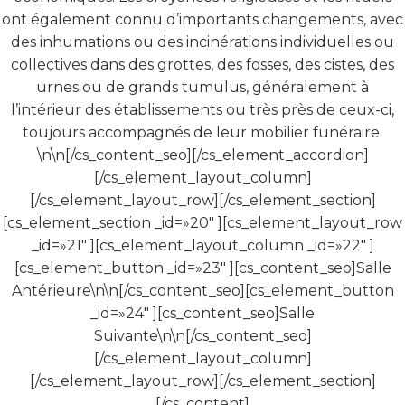
ont également connu d’importants changements, avec
des inhumations ou des incinérations individuelles ou
collectives dans des grottes, des fosses, des cistes, des
urnes ou de grands tumulus, généralement à
l’intérieur des établissements ou très près de ceux-ci,
toujours accompagnés de leur mobilier funéraire.
\n\n[/cs_content_seo][/cs_element_accordion]
[/cs_element_layout_column]
[/cs_element_layout_row][/cs_element_section]
[cs_element_section _id=»20″ ][cs_element_layout_row
_id=»21″ ][cs_element_layout_column _id=»22″ ]
[cs_element_button _id=»23″ ][cs_content_seo]Salle
Antérieure\n\n[/cs_content_seo][cs_element_button
_id=»24″ ][cs_content_seo]Salle
Suivante\n\n[/cs_content_seo]
[/cs_element_layout_column]
[/cs_element_layout_row][/cs_element_section]
[/cs_content]