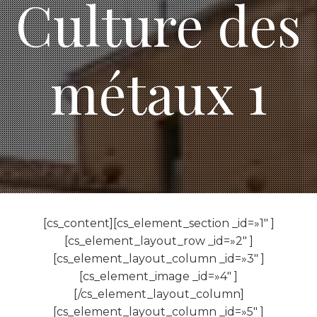
Culture des
métaux 1
[cs_content][cs_element_section _id=»1″ ]
[cs_element_layout_row _id=»2″ ]
[cs_element_layout_column _id=»3″ ]
[cs_element_image _id=»4″ ]
[/cs_element_layout_column]
[cs_element_layout_column _id=»5″ ]