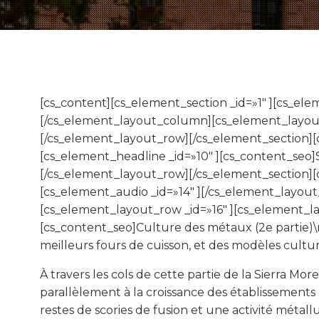
[cs_content][cs_element_section _id=»1″ ][cs_el
[/cs_element_layout_column][cs_element_layout
[/cs_element_layout_row][/cs_element_section][
[cs_element_headline _id=»10″ ][cs_content_seo]
[/cs_element_layout_row][/cs_element_section][c
[cs_element_audio _id=»14″ ][/cs_element_layou
[cs_element_layout_row _id=»16″ ][cs_element_la
[cs_content_seo]Culture des métaux (2e partie)\
meilleurs fours de cuisson, et des modèles cultu
À travers les cols de cette partie de la Sierra Mor
parallèlement à la croissance des établissements 
restes de scories de fusion et une activité métall