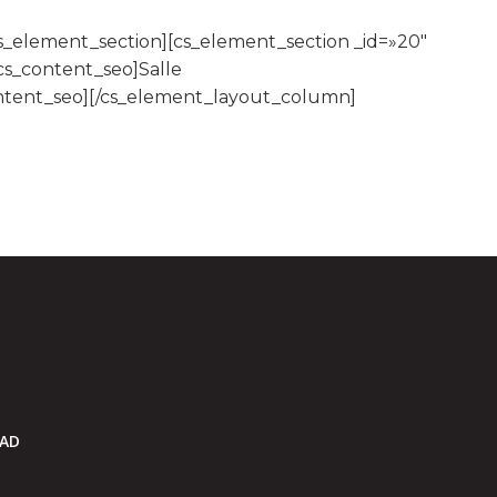
s_element_section][cs_element_section _id=»20″
cs_content_seo]Salle
content_seo][/cs_element_layout_column]
DAD