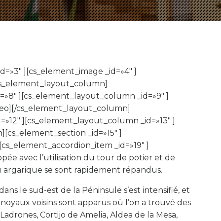
d=»3″ ][cs_element_image _id=»4″ ]
/cs_element_layout_column]
=»8″ ][cs_element_layout_column _id=»9″ ]
t_seo][/cs_element_layout_column]
=»12″ ][cs_element_layout_column _id=»13″ ]
[cs_element_section _id=»15″ ]
[cs_element_accordion_item _id=»19″ ]
e avec l’utilisation du tour de potier et de
ou argarique se sont rapidement répandus.
ans le sud-est de la Péninsule s’est intensifié, et
 noyaux voisins sont apparus où l’on a trouvé des
 Ladrones, Cortijo de Amelia, Aldea de la Mesa,