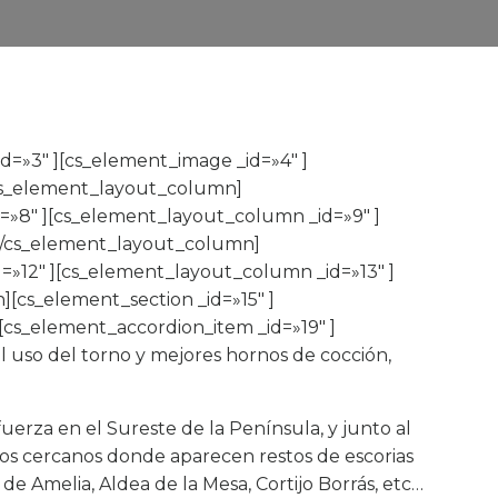
d=»3″ ][cs_element_image _id=»4″ ]
/cs_element_layout_column]
=»8″ ][cs_element_layout_column _id=»9″ ]
o][/cs_element_layout_column]
=»12″ ][cs_element_layout_column _id=»13″ ]
[cs_element_section _id=»15″ ]
[cs_element_accordion_item _id=»19″ ]
l uso del torno y mejores hornos de cocción,
fuerza en el Sureste de la Península, y junto al
leos cercanos donde aparecen restos de escorias
 de Amelia, Aldea de la Mesa, Cortijo Borrás, etc…