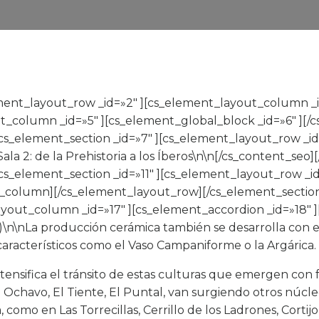
ement_layout_row _id=»2″ ][cs_element_layout_column _i
_column _id=»5″ ][cs_element_global_block _id=»6″ ][
cs_element_section _id=»7″ ][cs_element_layout_row _id
ala 2: de la Prehistoria a los Íberos\n\n[/cs_content_se
s_element_section _id=»11″ ][cs_element_layout_row _id
t_column][/cs_element_layout_row][/cs_element_section]
yout_column _id=»17″ ][cs_element_accordion _id=»18″ ]
)\n\nLa producción cerámica también se desarrolla con e
racterísticos como el Vaso Campaniforme o la Argárica.
ntensifica el tránsito de estas culturas que emergen con 
l Ochavo, El Tiente, El Puntal, van surgiendo otros núc
como en Las Torrecillas, Cerrillo de los Ladrones, Cortijo