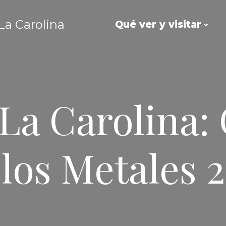
Qué ver y visitar
La Carolina: 
los Metales 2