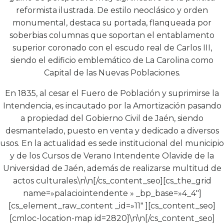
reformista ilustrada. De estilo neoclásico y orden
monumental, destaca su portada, flanqueada por
soberbias columnas que soportan el entablamento
superior coronado con el escudo real de Carlos III,
siendo el edificio emblemático de La Carolina como
Capital de las Nuevas Poblaciones.
En 1835, al cesar el Fuero de Población y suprimirse la
Intendencia, es incautado por la Amortización pasando
a propiedad del Gobierno Civil de Jaén, siendo
desmantelado, puesto en venta y dedicado a diversos
usos. En la actualidad es sede institucional del municipio
y de los Cursos de Verano Intendente Olavide de la
Universidad de Jaén, además de realizarse multitud de
actos culturales.\n\n[/cs_content_seo][cs_the_grid
name=»palaciointendente » _bp_base=»4_4″]
[cs_element_raw_content _id=»11″ ][cs_content_seo]
[cmloc-location-map id=2820]\n\n[/cs_content_seo]