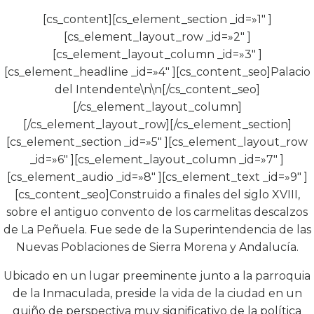
[cs_content][cs_element_section _id=»1″ ]
[cs_element_layout_row _id=»2″ ]
[cs_element_layout_column _id=»3″ ]
[cs_element_headline _id=»4″ ][cs_content_seo]Palacio
del Intendente\n\n[/cs_content_seo]
[/cs_element_layout_column]
[/cs_element_layout_row][/cs_element_section]
[cs_element_section _id=»5″ ][cs_element_layout_row
_id=»6″ ][cs_element_layout_column _id=»7″ ]
[cs_element_audio _id=»8″ ][cs_element_text _id=»9″ ]
[cs_content_seo]Construido a finales del siglo XVIII,
sobre el antiguo convento de los carmelitas descalzos
de La Peñuela. Fue sede de la Superintendencia de las
Nuevas Poblaciones de Sierra Morena y Andalucía.
Ubicado en un lugar preeminente junto a la parroquia
de la Inmaculada, preside la vida de la ciudad en un
guiño de perspectiva muy significativo de la política