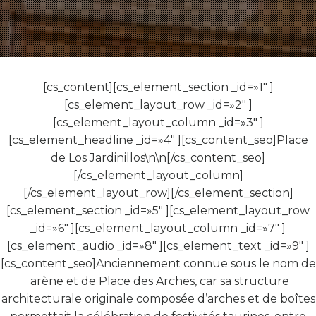
[cs_content][cs_element_section _id=»1″ ]
[cs_element_layout_row _id=»2″ ]
[cs_element_layout_column _id=»3″ ]
[cs_element_headline _id=»4″ ][cs_content_seo]Place
de Los Jardinillos\n\n[/cs_content_seo]
[/cs_element_layout_column]
[/cs_element_layout_row][/cs_element_section]
[cs_element_section _id=»5″ ][cs_element_layout_row
_id=»6″ ][cs_element_layout_column _id=»7″ ]
[cs_element_audio _id=»8″ ][cs_element_text _id=»9″ ]
[cs_content_seo]Anciennement connue sous le nom de
arène et de Place des Arches, car sa structure
architecturale originale composée d’arches et de boîtes