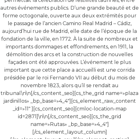
permettait la célébration de festivités taurines, entre
autres événements publics. D’une grande beauté et de
forme octogonale, ouverte aux deux extrémités pour
le passage de l’ancien Camino Real Madrid – Cádiz,
aujourd’hui rue de Madrid, elle date de l’époque de la
fondation de la ville, en 1772. À la suite de nombreux et
importants dommages et effondrements, en 1911, la
démolition des arcs et la construction de nouvelles
façades ont été approuvées. L’événement le plus
important que cette place a accueilli est une corrida
présidée par le roi Fernando VII au début du mois de
novembre 1823, alors qu’il se rendait au
tribunal.\n\n[/cs_content_seo][cs_the_grid name=»plaza
jardinillos» _bp_base=»4_4″][cs_element_raw_content
_id=»11″ ][cs_content_seo][cmloc-location-map
id=2871]\n\n[/cs_content_seo][cs_the_grid
name=»Rutas» _bp_base=»4_4″]
[/cs_element_layout_column]