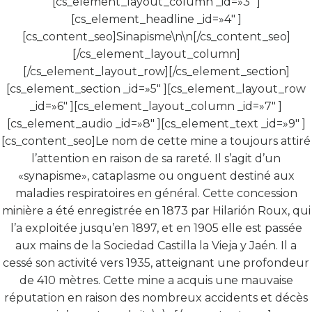
[cs_element_layout_column _id=»3″ ]
[cs_element_headline _id=»4″ ]
[cs_content_seo]Sinapisme\n\n[/cs_content_seo]
[/cs_element_layout_column]
[/cs_element_layout_row][/cs_element_section]
[cs_element_section _id=»5″ ][cs_element_layout_row
_id=»6″ ][cs_element_layout_column _id=»7″ ]
[cs_element_audio _id=»8″ ][cs_element_text _id=»9″ ]
[cs_content_seo]Le nom de cette mine a toujours attiré
l’attention en raison de sa rareté. Il s’agit d’un
«synapisme», cataplasme ou onguent destiné aux
maladies respiratoires en général. Cette concession
minière a été enregistrée en 1873 par Hilarión Roux, qui
l’a exploitée jusqu’en 1897, et en 1905 elle est passée
aux mains de la Sociedad Castilla la Vieja y Jaén. Il a
cessé son activité vers 1935, atteignant une profondeur
de 410 mètres. Cette mine a acquis une mauvaise
réputation en raison des nombreux accidents et décès